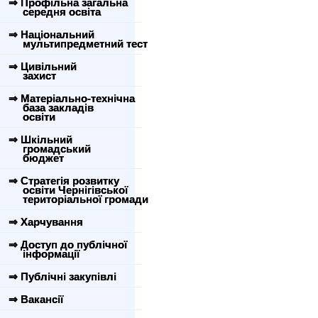
⇒ Профільна загальна
середня освіта
⇒ Національний
мультипредметний тест
⇒ Цивільний
захист
⇒ Матеріально-технічна
база закладів
освіти
⇒ Шкільний
громадський
бюджет
⇒ Стратегія розвитку
освіти Чернігівської
територіальної громади
⇒ Харчування
⇒ Доступ до публічної
інформації
⇒ Публічні закупівлі
⇒ Вакансії