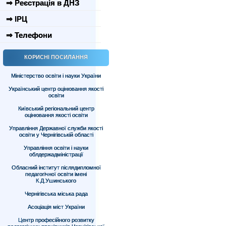
⇒ Реєстрація в ДНЗ
⇒ ІРЦ
⇒ Телефони
КОРИСНІ ПОСИЛАННЯ
Міністерство освіти і науки України
Український центр оцінювання якості
освіти
Київський регіональний центр
оцінювання якості освіти
Управління Державної служби якості
освіти у Чернігівській області
Управління освіти і науки
облдержадміністрації
Обласний інститут післядипломної
педагогічної освіти імені
К.Д.Ушинського
Чернігівська міська рада
Асоціація міст України
Центр професійного розвитку