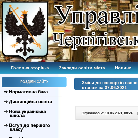
Головна сторінка
Заклади освіти міста
Новини
РОЗДІЛИ САЙТУ
Зміни до паспортів пасп
станом на 07.06.2021
⇒ Нормативна база
⇒ Дистанційна освіта
⇒ Нова українська
Опубліковано: 10-06-2021, 08:24
|
школа
⇒ Вступ до першого
класу