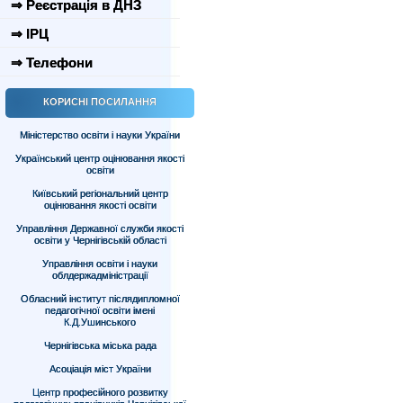
⇒ Реєстрація в ДНЗ
⇒ ІРЦ
⇒ Телефони
КОРИСНІ ПОСИЛАННЯ
Міністерство освіти і науки України
Український центр оцінювання якості
освіти
Київський регіональний центр
оцінювання якості освіти
Управління Державної служби якості
освіти у Чернігівській області
Управління освіти і науки
облдержадміністрації
Обласний інститут післядипломної
педагогічної освіти імені
К.Д.Ушинського
Чернігівська міська рада
Асоціація міст України
Центр професійного розвитку