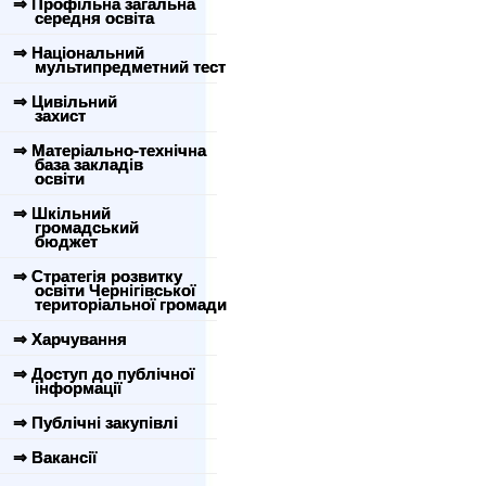
⇒ Профільна загальна
середня освіта
⇒ Національний
мультипредметний тест
⇒ Цивільний
захист
⇒ Матеріально-технічна
база закладів
освіти
⇒ Шкільний
громадський
бюджет
⇒ Стратегія розвитку
освіти Чернігівської
територіальної громади
⇒ Харчування
⇒ Доступ до публічної
інформації
⇒ Публічні закупівлі
⇒ Вакансії