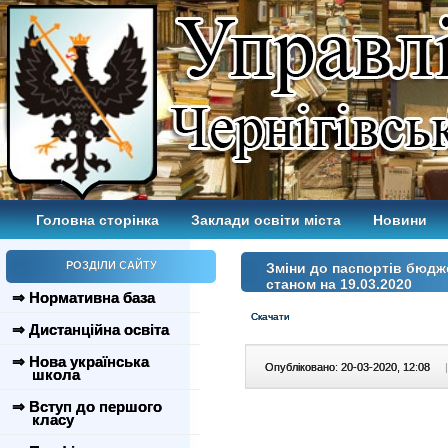
Головна сторінка
Заклади освіти міста
Новини
РОЗДІЛИ САЙТУ
Зміни до паспортів бюдж
станом на 19.03.2020
⇒ Нормативна база
Скачати
⇒ Дистанційна освіта
⇒ Нова українська
Опубліковано: 20-03-2020, 12:08
|
школа
⇒ Вступ до першого
класу