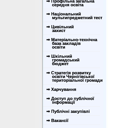
⇒ Профільна загальна
середня освіта
⇒ Національний
мультипредметний тест
⇒ Цивільний
захист
⇒ Матеріально-технічна
база закладів
освіти
⇒ Шкільний
громадський
бюджет
⇒ Стратегія розвитку
освіти Чернігівської
територіальної громади
⇒ Харчування
⇒ Доступ до публічної
інформації
⇒ Публічні закупівлі
⇒ Вакансії