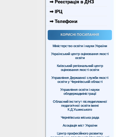
⇒ Реєстрація в ДНЗ
⇒ ІРЦ
⇒ Телефони
КОРИСНІ ПОСИЛАННЯ
Міністерство освіти і науки України
Український центр оцінювання якості
освіти
Київський регіональний центр
оцінювання якості освіти
Управління Державної служби якості
освіти у Чернігівській області
Управління освіти і науки
облдержадміністрації
Обласний інститут післядипломної
педагогічної освіти імені
К.Д.Ушинського
Чернігівська міська рада
Асоціація міст України
Центр професійного розвитку