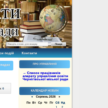
си подій
Контакти
ПРО УПРАВЛІННЯ
кладах
→ Список працівників
апарату управління освіти
Чернігівської міської ради
в:
0
КАЛЕНДАР НОВИН
«
Серпень 2026 »
Пн
Вт
Ср
Чт
Пт
Сб
Нд
1
2