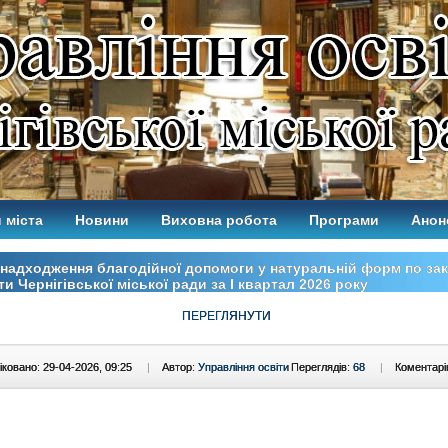
 міста
Новини
Виховна робота
Програми
Анон
надходження благодійної допомоги у натуральній форм по за
ти Чернігівської міської ради за І квартал 2026 року
ПЕРЕГЛЯНУТИ
ковано: 29-04-2026, 09:25
|
Автор:
Управління освіти
Переглядів:
68
|
Коментарі