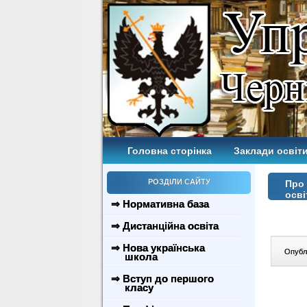
Головна сторінка
Заклади освіти
РОЗДІЛИ САЙТУ
Про 
осві
⇒ Нормативна база
⇒ Дистанційна освіта
⇒ Нова українська
Опублі
школа
⇒ Вступ до першого
класу