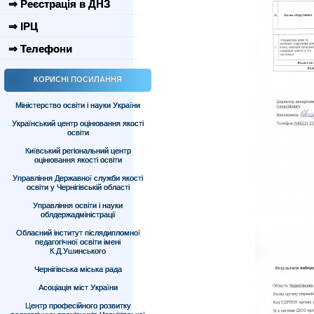
⇒ Реєстрація в ДНЗ
⇒ ІРЦ
⇒ Телефони
КОРИСНІ ПОСИЛАННЯ
Міністерство освіти і науки України
Український центр оцінювання якості
освіти
Київський регіональний центр
оцінювання якості освіти
Управління Державної служби якості
освіти у Чернігівській області
Управління освіти і науки
облдержадміністрації
Обласний інститут післядипломної
педагогічної освіти імені
К.Д.Ушинського
Чернігівська міська рада
Асоціація міст України
Центр професійного розвитку