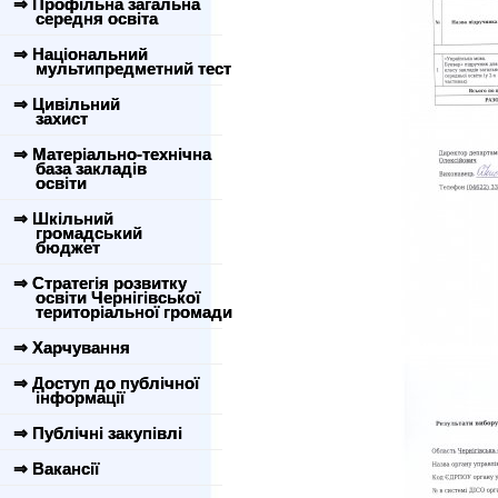
⇒ Профільна загальна
середня освіта
⇒ Національний
мультипредметний тест
⇒ Цивільний
захист
⇒ Матеріально-технічна
база закладів
освіти
⇒ Шкільний
громадський
бюджет
⇒ Стратегія розвитку
освіти Чернігівської
територіальної громади
⇒ Харчування
⇒ Доступ до публічної
інформації
⇒ Публічні закупівлі
⇒ Вакансії