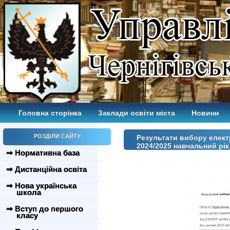
Головна сторінка
Заклади освіти міста
Новини
РОЗДІЛИ САЙТУ
Результати вибору електр
2024/2025 навчальний рік
⇒ Нормативна база
⇒ Дистанційна освіта
⇒ Нова українська
школа
⇒ Вступ до першого
класу