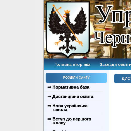
Головна сторінка
Заклади освіти
РОЗДІЛИ САЙТУ
ДИС
⇒ Нормативна база
⇒ Дистанційна освіта
⇒ Нова українська
школа
⇒ Вступ до першого
класу