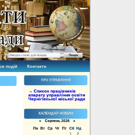
си подій
Контакти
ПРО УПРАВЛІННЯ
→ Список працівників
апарату управління освіти
Чернігівської міської ради
КАЛЕНДАР НОВИН
«
Серпень 2026 »
Пн
Вт
Ср
Чт
Пт
Сб
Нд
1
2