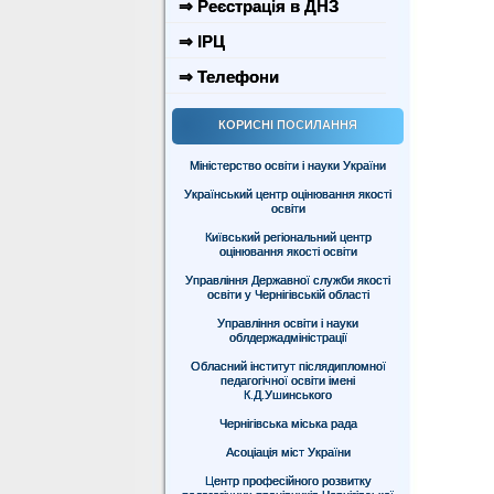
⇒ Реєстрація в ДНЗ
⇒ ІРЦ
⇒ Телефони
КОРИСНІ ПОСИЛАННЯ
Міністерство освіти і науки України
Український центр оцінювання якості
освіти
Київський регіональний центр
оцінювання якості освіти
Управління Державної служби якості
освіти у Чернігівській області
Управління освіти і науки
облдержадміністрації
Обласний інститут післядипломної
педагогічної освіти імені
К.Д.Ушинського
Чернігівська міська рада
Асоціація міст України
Центр професійного розвитку