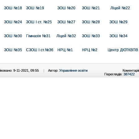
ЗОШ №18
ЗОШ №19
ЗОШ №20
ЗОШ №21
Ліцей №22
ЗОШ №24
ЗОШ І ст. №25
ЗОШ №27
ЗОШ №28
ЗОШ №29
ЗОШ №30
Гімназія №31
Ліцей №32
ЗОШ №33
ЗОШ №34
ЗОШ №35
СЗОШ І ст.№36
НРЦ №1
НРЦ №2
Центр ДЮТКВПВ
ковано: 9-11-2021, 09:55
|
Автор:
Управління освіти
Коментарі
Переглядів:
387422