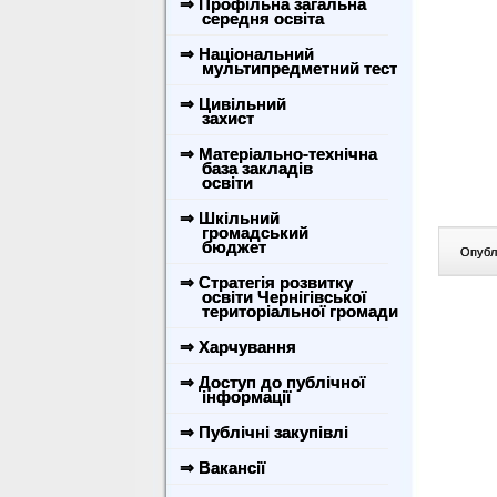
⇒ Профільна загальна
середня освіта
⇒ Національний
мультипредметний тест
⇒ Цивільний
захист
⇒ Матеріально-технічна
база закладів
освіти
⇒ Шкільний
громадський
бюджет
Опублі
⇒ Стратегія розвитку
освіти Чернігівської
територіальної громади
⇒ Харчування
⇒ Доступ до публічної
інформації
⇒ Публічні закупівлі
⇒ Вакансії