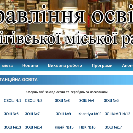
 міста
Новини
Виховна робота
Програми
Анон
ТАНЦІЙНА ОСВІТА
Оберіть свій заклад освіти та перейдіть за посиланням:
СЗСШ №1
СЗОШ №2
ЗОШ №3
ЗОШ №4
ЗОШ №5
ЗОШ №6
ЗОШ №7
ЗОШ №9
Колегіум №11
ЗСШФМП №12
ЗОШ №13
ЗОШ №14
Ліцей №15
НВК №16
ЗОШ №17