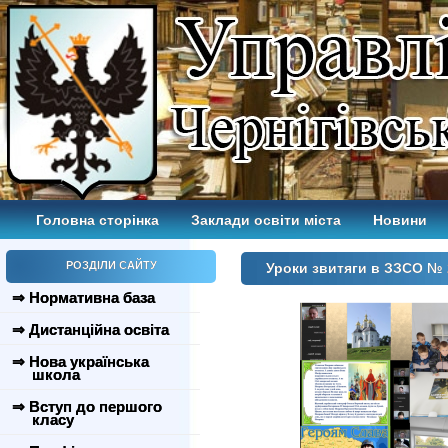
Головна сторінка
Заклади освіти міста
Новини
РОЗДІЛИ САЙТУ
Уроки звитяги в ЗЗСО № 
⇒ Нормативна база
⇒ Дистанційна освіта
⇒ Нова українська
школа
⇒ Вступ до першого
класу