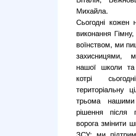
Михайла.
Сьогодні кожен 
виконання Гімну
воїнством, ми п
захисницями, 
нашої школи та
котрі сьогод
територіальну ц
трьома нашими 
рішення після 
ворога змінити ш
ЗСУ; ми підтрим