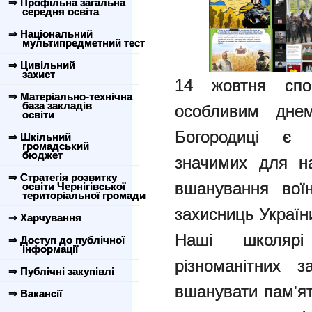
⇒ Профільна загальна
середня освіта
⇒ Національний
мультипредметний тест
⇒ Цивільний
захист
14 жовтня спок
⇒ Матеріально-технічна
база закладів
особливим днем
освіти
Богородиці є
⇒ Шкільний
громадський
бюджет
значимих для н
⇒ Стратегія розвитку
вшанування вої
освіти Чернігівської
територіальної громади
захисниць Україн
⇒ Харчування
Наші школярі
⇒ Доступ до публічної
інформації
різноманітних з
⇒ Публічні закупівлі
вшанувати пам'ят
⇒ Вакансії