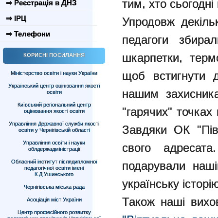
тим, хто сьогодн
⇒ Реєстрація в ДНЗ
⇒ ІРЦ
Упродовж декільк
⇒ Телефони
педагоги збирал
шкарпетки, терм
КОРИСНІ ПОСИЛАННЯ
щоб встигнути д
Міністерство освіти і науки України
Український центр оцінювання якості
нашим захисника
освіти
Київський регіональний центр
"гарячих" точках
оцінювання якості освіти
Управління Державної служби якості
Завдяки ОК "Пі
освіти у Чернігівській області
Управління освіти і науки
свого адресата
облдержадміністрації
Обласний інститут післядипломної
подарували наші
педагогічної освіти імені
К.Д.Ушинського
українську історі
Чернігівська міська рада
Також наші вихо
Асоціація міст України
Центр професійного розвитку