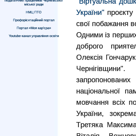
"Віртуальна дошк
педагогічних працівників Чернігівської
міської ради
України"
проєкту 
НМЦ ПТО
Профорієнтаційний портал
свої побажання в
Портал «Моя кар’єра»
Одними із перши
Youtube-канал управління освіти
доброго прияте
Олексія Гончарук
Чернігівщини"
запропоновани
національної па
мовчання всіх по
України, зокрем
Третяка Максима
Віталія, Вежно