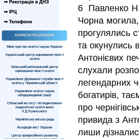
⇒ Реєстрація в ДНЗ
6
Павленко Н.І
⇒ ІРЦ
Чорна могила,
⇒ Телефони
прогулялись с
КОРИСНІ ПОСИЛАННЯ
та окунулись 
Міністерство освіти і науки України
Антонієвих пе
Український центр оцінювання якості
освіти
Київський регіональний центр
слухали розпов
оцінювання якості освіти
Управління Державної служби якості
легендарних че
освіти у Чернігівській області
Управління освіти і науки
богатирів, та
облдержадміністрації
Обласний інститут післядипломної
про чернігівсь
педагогічної освіти імені
К.Д.Ушинського
привида з Анто
Чернігівська міська рада
Асоціація міст України
лиши дізналис
Центр професійного розвитку