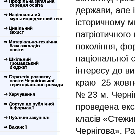
⇒ Профільна загальна
середня освіта
держави, але і
⇒ Національний
мультипредметний тест
історичному м
⇒ Цивільний
патріотичного
захист
⇒ Матеріально-технічна
покоління, фо
база закладів
освіти
національної 
⇒ Шкільний
громадський
бюджет
інтересу до ви
⇒ Стратегія розвитку
краю
25 жовт
освіти Чернігівської
територіальної громади
№ 23 м. Черні
⇒ Харчування
⇒ Доступ до публічної
проведена екск
інформації
класів «Стежи
⇒ Публічні закупівлі
⇒ Вакансії
Чернігова». Р