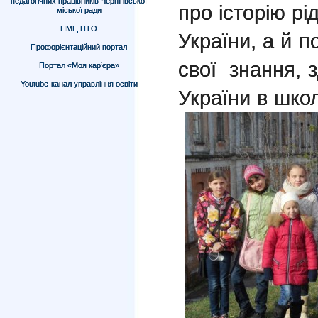
педагогічних працівників Чернігівської
про історію рі
міської ради
НМЦ ПТО
України, а й 
Профорієнтаційний портал
свої
знання, з
Портал «Моя кар’єра»
Youtube-канал управління освіти
України в школ