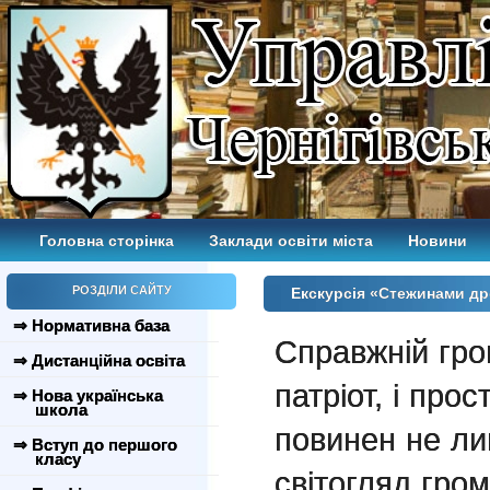
Головна сторінка
Заклади освіти міста
Новини
РОЗДІЛИ САЙТУ
Екскурсія «Стежинами др
⇒ Нормативна база
Справжній гро
⇒ Дистанційна освіта
патріот, і про
⇒ Нова українська
школа
повинен не л
⇒ Вступ до першого
класу
світогляд гро