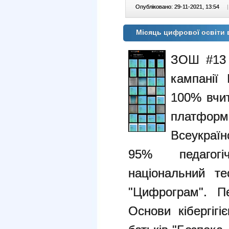
Опубліковано: 29-11-2021, 13:54
|
Місяць цифрової освіти
ЗОШ #13 
кампанії 
100% вчит
платформа
Всеукраїн
95% педагогі
національний те
"Цифрограм". Пе
Основи кібергігі