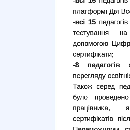
-
всі 15
педагогі
платформі Дія Вс
-
всі
15
педагогі
тестування н
допомогою Цифро
сертифікати;
-
8 педагогів
от
перегляду освітніх
Також серед пед
було проведено
працівника, 
сертифікатів піс
Переможцями с