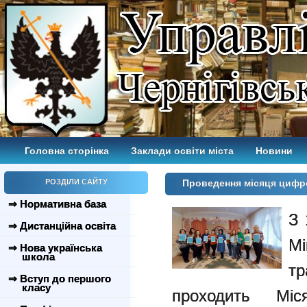
Головна сторінка
Заклади освіти міста
Новини
РОЗДІЛИ САЙТУ
Проведення місяця цифр
⇒ Нормативна база
З 
⇒ Дистанційна освіта
М
⇒ Нова українська
школа
т
⇒ Вступ до першого
класу
проходить Міс