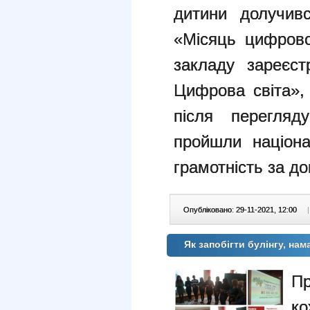
дитини долучивс
«Місяць цифрової
закладу зареєст
Цифрова світа»,
після перегляду
пройшли націон
грамотність за д
Опубліковано: 29-11-2021, 12:00
|
Як запобігти булінгу, на
Пр
к