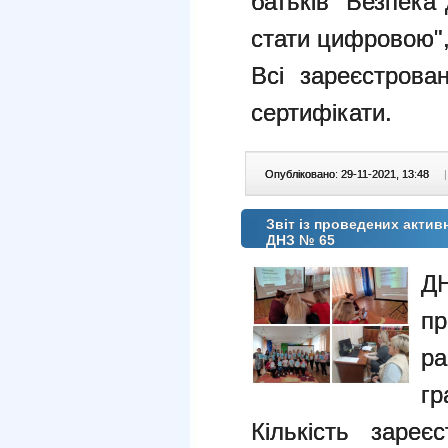
батьків "Безпека д
стати цифровою",
Всі зареєстрован
сертифікати.
Опубліковано: 29-11-2021, 13:48
|
Звіт із проведених актив
ДНЗ № 65
Д
п
р
гр
Кількість зареє