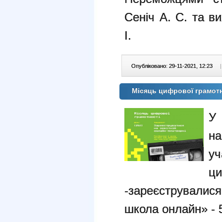
Сеніч А. С. та в
І.
Опубліковано: 29-11-2021, 12:23
|
Місяць цифрової грамот
У 
н
у
ци
-зареєструвалис
школа онлайн» - 5