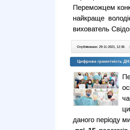
Переможцем конку
найкраще володі
вихователь Свідо
Опубліковано: 29-11-2021, 12:36
|
Цифрова грамотність ДН
П
о
ча
ци
даного періоду ми