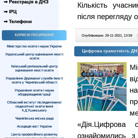
⇒ Реєстрація в ДНЗ
Кількість учасни
⇒ ІРЦ
після перегляду ос
⇒ Телефони
КОРИСНІ ПОСИЛАННЯ
Опубліковано: 29-11-2021, 13:59
|
Міністерство освіти і науки України
Цифрова грамотність Д
Український центр оцінювання якості
освіти
М
Київський регіональний центр
оцінювання якості освіти
в
Управління Державної служби якості
освіти у Чернігівській області
н
Управління освіти і науки
облдержадміністрації
пр
Обласний інститут післядипломної
педагогічної освіти імені
К.Д.Ушинського
м
Чернігівська міська рада
«Дія.Цифрова о
Асоціація міст України
ознайомились з
Центр професійного розвитку