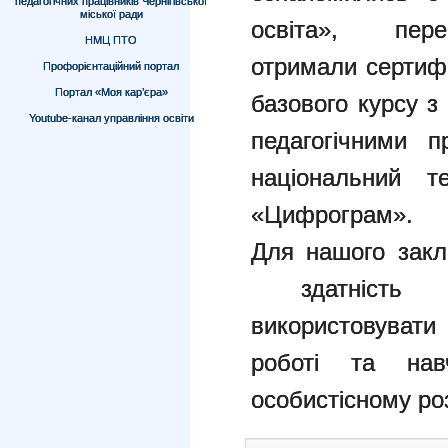
педагогічних працівників Чернігівської
міської ради
освіта», перег
НМЦ ПТО
отримали сертиф
Профорієнтаційний портал
Портал «Моя кар’єра»
базового курсу з
Youtube-канал управління освіти
педагогічними 
національний т
«Цифрограм».
Для нашого закл
здатність е
використовувати
роботі та нав
особистісному ро