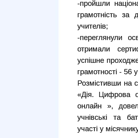
-пройшли націон
грамотність за
учителів;
-переглянули ос
отримали серти
успішне проходже
грамотності - 56 у
Розмістивши на с
«Дія. Цифрова о
онлайн », дов
учнівські та ба
участі у місячник