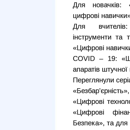
Для новачків: 
цифрові навички» 
Для вчителів:
інструменти та т
«Цифрові навички
COVID – 19: «Щ
апаратів штучної 
Переглянули сері
«Безбар'єрність
«Цифрові техноло
«Цифрові фіна
Безпека», та для