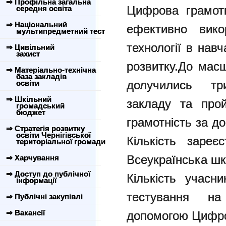
⇒ Профільна загальна
Цифрова грамотн
середня освіта
⇒ Національний
ефективно вико
мультипредметний тест
технології в навч
⇒ Цивільний
захист
розвитку.До масш
⇒ Матеріально-технічна
база закладів
долучились тр
освіти
⇒ Шкільний
закладу та про
громадський
бюджет
грамотність за 
⇒ Стратегія розвитку
освіти Чернігівської
Кількість зареє
територіальної громади
Всеукраїнська шк
⇒ Харчування
⇒ Доступ до публічної
Кількість учасн
інформації
тестування н
⇒ Публічні закупівлі
⇒ Вакансії
допомогою Цифро