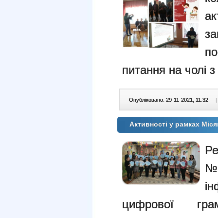
ак
за
по
питання на чолі 
Опубліковано: 29-11-2021, 11:32
|
Активності у рамках Міс
Ре
№
ін
цифрової гра