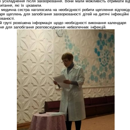
і ускладнення після захворювання. Вони мали можливість отримати від
питання, які їх цікавили.
 медична сестра наголосила на необхідності робити щеплення відповід
ря щеплень для запобігання захворюваності дітей на дитячі інфекційні
юваності.
й групі розвішена інформація щодо необхідності виконання календаря
ня для запобігання розповсюдження небезпечних інфекцій.