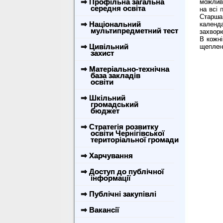
⇒ Профільна загальна
можлив
середня освіта
на всі 
Старша
⇒ Національний
календа
мультипредметний тест
захвор
В кожні
⇒ Цивільний
щеплен
захист
⇒ Матеріально-технічна
база закладів
освіти
⇒ Шкільний
громадський
бюджет
⇒ Стратегія розвитку
освіти Чернігівської
територіальної громади
⇒ Харчування
⇒ Доступ до публічної
інформації
⇒ Публічні закупівлі
⇒ Вакансії