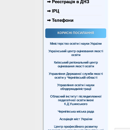
⇒ Реєстрація в ДНЗ
⇒ ІРЦ
⇒ Телефони
КОРИСНІ ПОСИЛАННЯ
Міністерство освіти і науки України
Український центр оцінювання якості
освіти
Київський регіональний центр
оцінювання якості освіти
Управління Державної служби якості
освіти у Чернігівській області
Управління освіти і науки
облдержадміністрації
Обласний інститут післядипломної
педагогічної освіти імені
К.Д.Ушинського
Чернігівська міська рада
Асоціація міст України
Центр професійного розвитку