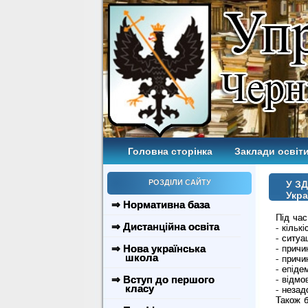
Головна сторінка
Заклади освіти
РОЗДІЛИ САЙТУ
У ЗД
Укра
⇒ Нормативна база
Під час
⇒ Дистанційна освіта
- кільк
- ситуа
⇒ Нова українська
- причи
школа
- причи
- епіде
⇒ Вступ до першого
- відмо
класу
- незад
Також б