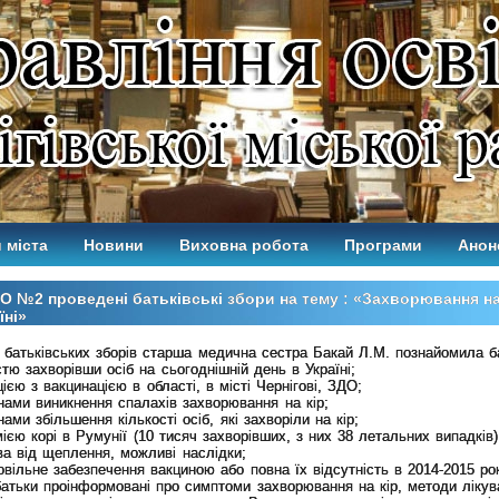
 міста
Новини
Виховна робота
Програми
Анон
О №2 проведені батьківські збори на тему : «Захворювання на
їні»
 батьківських зборів старша медична сестра Бакай Л.М. познайомила ба
істю захворівши осіб на сьогоднішній день в Україні;
цією з вакцинацією в області, в місті Чернігові, ЗДО;
нами виникнення спалахів захворювання на кір;
нами збільшення кількості осіб, які захворіли на кір;
мією корі в Румунії (10 тисяч захворівших, з них 38 летальних випадків)
ва від щеплення, можливі наслідки;
овільне забезпечення вакциною або повна їх відсутність в 2014-2015 ро
атьки проінформовані про симптоми захворювання на кір, методи лікув