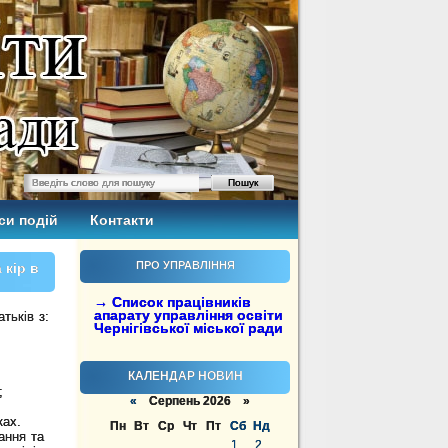
си подій
Контакти
ПРО УПРАВЛІННЯ
 кір в
→ Список працівників
апарату управління освіти
тьків з:
Чернігівської міської ради
КАЛЕНДАР НОВИН
;
«
Серпень 2026 »
ках.
Пн
Вт
Ср
Чт
Пт
Сб
Нд
ання та
1
2