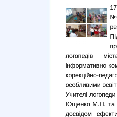
17
№1
р
П
пр
логопедів м
інформативно-к
корекційно-педа
особливими освіт
Учителі-логопе
Ющенко М.П. та 
досвідом ефект