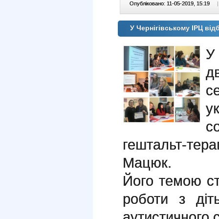
Опубліковано: 11-05-2019, 15:19
|
У Чернігівському ІРЦ від
У
д
с
у
с
гештальт-тер
Мацюк.
Його темою ст
роботи з ді
аутистичного с