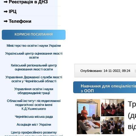
⇒ Реєстрація в ДНЗ
⇒ ІРЦ
⇒ Телефони
КОРИСНІ ПОСИЛАННЯ
Міністерство освіти і науки України
Український центр оцінювання якості
освіти
Київський регіональний центр
оцінювання якості освіти
Опубліковано: 14-11-2022, 09:24
|
Управління Державної служби якості
освіти у Чернігівській області
Навчання для спеціалісті
Управління освіти і науки
з ООП
облдержадміністрації
Обласний інститут післядипломної
Тр
педагогічної освіти імені
К.Д.Ушинського
(д
Чернігівська міська рада
в
Асоціація міст України
Центр професійного розвитку