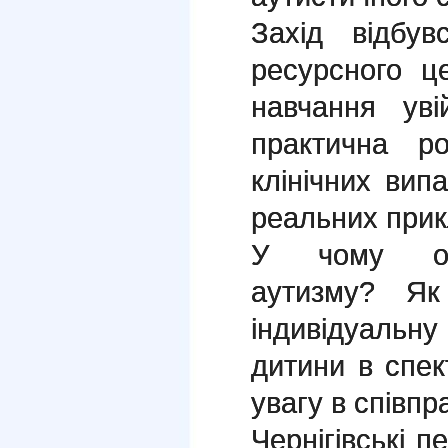
Захід відбув
ресурсного 
навчання ув
практична р
клінічних вип
реальних прик
У чому осо
аутизму? Як
індивідуаль
дитини в спек
увагу в співпр
Чернігівські 