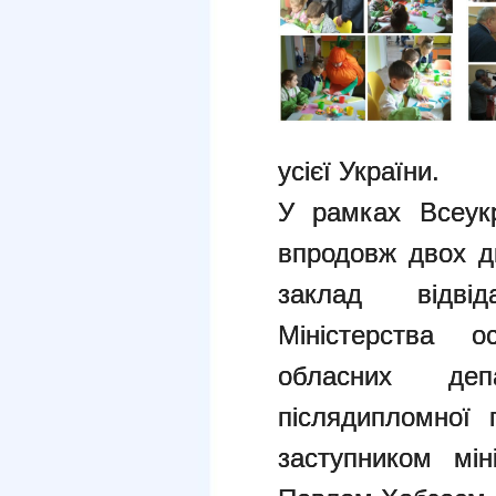
усієї України.
У рамках Всеукр
впродовж двох дн
заклад відвід
Міністерства о
обласних деп
післядипломної п
заступником мін