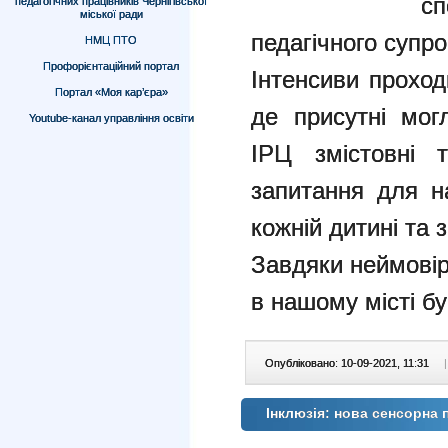
сп
педагогічних працівників Чернігівської
міської ради
педагічного супр
НМЦ ПТО
Профорієнтаційний портал
Інтенсиви проход
Портал «Моя кар’єра»
де присутні мог
Youtube-канал управління освіти
ІРЦ змістовні т
запитання для на
кожній дитині та 
Завдяки неймові
в нашому місті б
Опубліковано: 10-09-2021, 11:31
|
Інклюзія: нова сенсорна