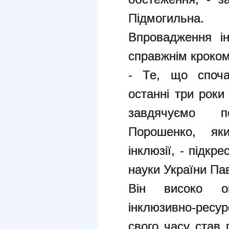
Підмогильна.
Впровадження ін
справжнім кроком
- Те, що споча
останні три роки
завдячуємо 
Порошенко, як
інклюзії, - підкре
науки України Па
Він високо оц
інклюзивно-ресу
свого часу став 