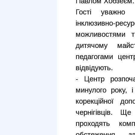
Павлом Хобзеєм.
Гості уважно 
інклюзивно-ресур
можливостями т
дитячому майст
педагогами цент
відвідують.
- Центр розпоч
минулого року, 
корекційної до
чернігівців. Щ
проходять компл
обстеження, - з