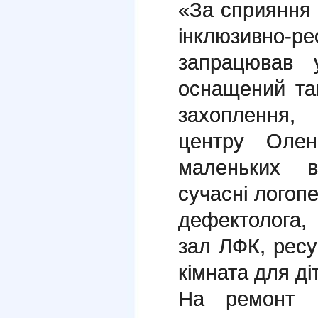
«За сприяння Ч
інклюзивн
запрацював 
оснащений та
захоплення,
центру Олен
маленьких ві
сучасні логопе
дефектолога,
зал ЛФК, ресу
кімната для д
На ремонт п