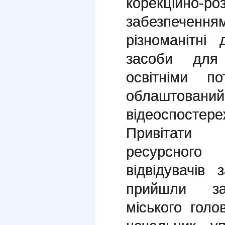
корекційно-
забезпече
різноманітні 
засоби для
освітніми п
облашто
відеоспостере
Привітати 
ресурсного
відвідувачів 
прийшли зас
міського гол