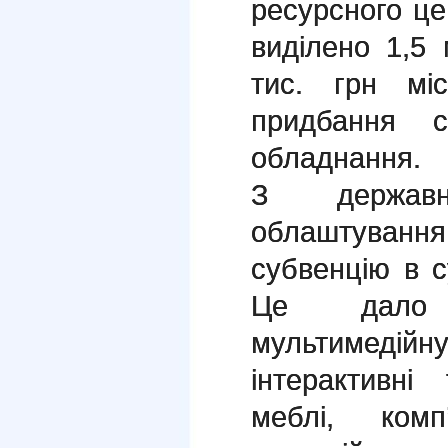
ресурсного це
виділено 1,5
тис. грн мі
придбання с
обладнання.
З держав
облаштуван
субвенцію в с
Це дало 
мультимедійн
інтерактивні
меблі, ком