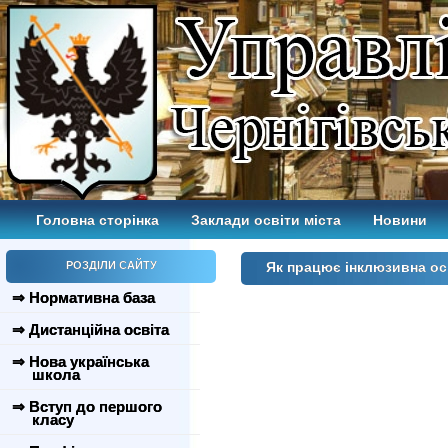
Головна сторінка
Заклади освіти міста
Новини
РОЗДІЛИ САЙТУ
Як працює інклюзивна осв
⇒ Нормативна база
⇒ Дистанційна освіта
⇒ Нова українська
школа
⇒ Вступ до першого
класу