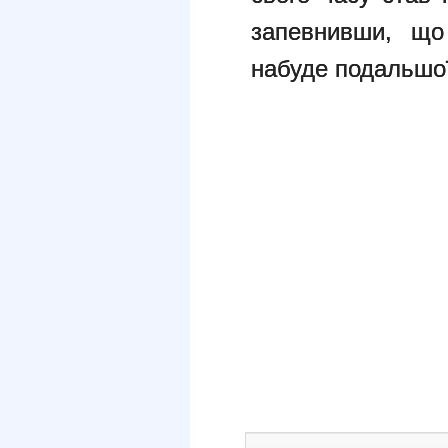
запевнивши, що 
набуде подальшої