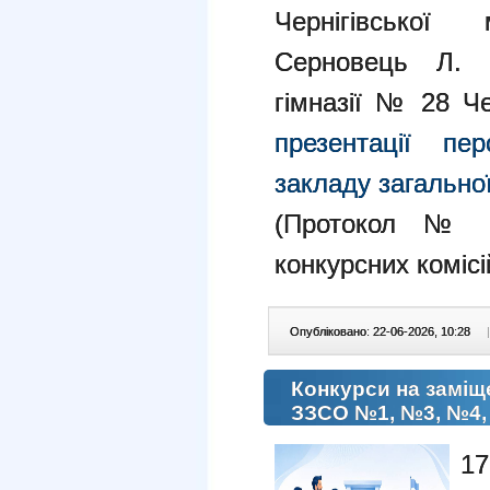
Чернігівської
Серновець Л. А
гімназії № 28 Че
презентації пе
закладу загальної
(Протокол № 4
конкурсних комісі
Опубліковано: 22-06-2026, 10:28
|
Конкурси на заміщ
ЗЗСО №1, №3, №4,
1