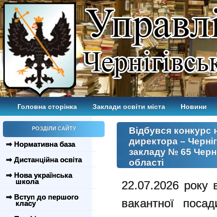
Головна сторінка
Заклади освіти міста
Новини
РОЗДІЛИ САЙТУ
Відбувся конкурс 
директора – Черні
⇒ Нормативна база
закладу № 65 Черні
⇒ Дистанційна освіта
області
⇒ Нова українська
школа
22.07.2026 року 
⇒ Вступ до першого
вакантної посад
класу