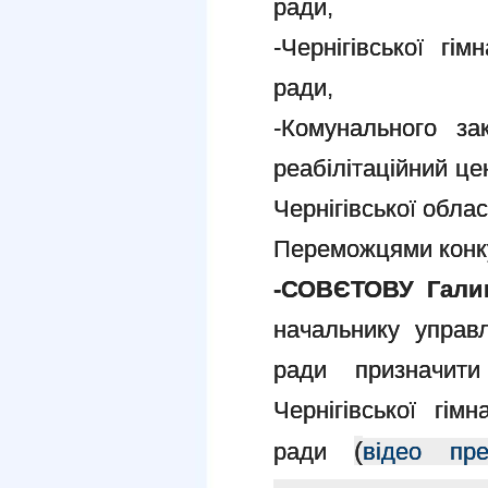
ради,
-Чернігівської гім
ради,
-Комунального за
реабілітаційний це
Чернігівської облас
Переможцями конку
-СОВЄТОВУ Гали
начальнику управлі
ради призначит
Чернігівської гім
(
ради
відео пре