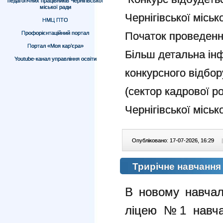
педагогічних працівників Чернігівської
міської ради
Чернігівської міськ
НМЦ ПТО
Профорієнтаційний портал
Початок проведенн
Портал «Моя кар’єра»
Більш детальна ін
Youtube-канал управління освіти
конкурсного відбо
(сектор кадрової р
Чернігівської місько
Опубліковано: 17-07-2026, 16:29
|
Трирічне навчання
В новому навчал
ліцею №1 навча