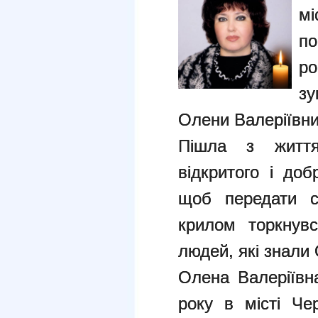
мі
по
р
з
Олени Валеріївни
Пішла з життя
відкритого і доб
щоб передати с
крилом торкнув
людей, які знали 
Олена Валеріївн
року в місті Чер