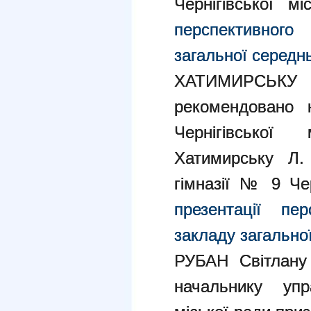
Чернігівської мі
перспективног
загальної середнь
ХАТИМИРСЬКУ 
рекомендовано н
Чернігівської
Хатимирську Л. 
гімназії № 9 Чер
презентації пе
закладу загальної
РУБАН Світлану
начальнику упра