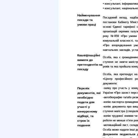
• консультант, інформатик
• консультант, національн
Найменування
Посадовий оклад, надба
посади та
постанови Кабінету Мініс
умови праці
основі Єдиної тарифної сі
організацій окремих галу
року №859 «Про умови і 
комунальній власності, т
«Про впорядкування умо
навчальних закладів, уста
Кваліфікаційні
Особа, яка є громадянин
вимоги до
ступеня не нижче магістр
претендентів на
років та яка пройшла конку
посаду
Особа, яка претендує на 
«Центр професійного роз
документи:
Перелік
-
заяву про участь у конк
документів, які
України «Про захист перс
необхідно
-
автобіографію та/або рез
подати для
-
копію паспорта громадяни
участі у
-
копію документа про вищ
конкурсному
ступеня магістра (спеціалі
відборі, та
-
копію трудової книжки чи
строк їх
роботи не менше п’яти рок
подання
-
мотиваційний лист, склад
Особа може надати інші до
Документи подаються д