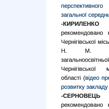
перспективног
загальної середнь
-КИРИЛЕНКО 
рекомендовано н
Чернігівської мі
Н. М. дире
загальноосвіт
Чернігівської 
області (
відео пр
розвитку закладу 
-СЕРНОВЕЦЬ Л
рекомендовано н