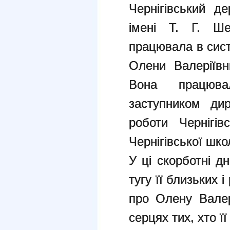
Чернігівський де
імені Т. Г. Ш
працювала в сист
Олени Валеріївн
Вона працюва
заступником дир
роботи Чернігів
Чернігівської шк
У ці скорботні д
тугу її близьких 
про Олену Валер
серцях тих, хто ї