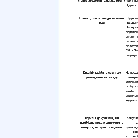
місцезнаходження закладу
освіти
Чернігівс
Адреса: 
Найменування посади та умови
Директ
праці
Посадови
Посадови
відповід
оплату пр
оплати п
бюджетно
557 «Пр
розрядів
Кваліфікаційні вимоги до
На посад
претендентів на посаду
громадян
керівник
освіту та
та/або н
визначен
здоров’я
Перелік документів, які
Для учас
необхідно подати для участі у
- заява
конкурсі, та строк їх подання
даних ві
- резю
- копія 