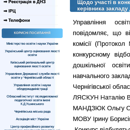
⇒ Реєстрація в ДНЗ
Щодо участі в кон
керівника закладу 
⇒ ІРЦ
⇒ Телефони
Управління осві
повідомляє, що
в
КОРИСНІ ПОСИЛАННЯ
комісії (Протокол
Міністерство освіти і науки України
Український центр оцінювання якості
конкурсному відб
освіти
Київський регіональний центр
дошкільної освіт
оцінювання якості освіти
Управління Державної служби якості
навчального заклад
освіти у Чернігівській області
Чернігівської обла
Управління освіти і науки
облдержадміністрації
ЛЯСКУН Наталію В
Обласний інститут післядипломної
педагогічної освіти імені
К.Д.Ушинського
МАНДЗЮК Ольгу Се
Чернігівська міська рада
МОВУ Ірину Борисі
Асоціація міст України
Центр професійного розвитку
Конкурс відбудеть