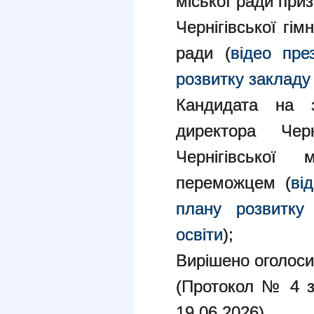
міської ради при
Чернігівської гім
ради (
відео пре
розвитку закладу 
Кандидата на з
директора Че
Чернігівської
переможцем (
ві
плану розвитку 
освіти
);
Вирішено оголоси
(Протокол № 4 за
19.06.2026).