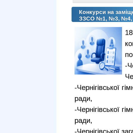
Конкурси на заміщ
ЗЗСО №1, №3, №4,
1
ко
по
-
Че
-Чернігівської гім
ради,
-Чернігівської гім
ради,
-Чернігівської за