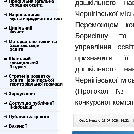
⇒ Профільна загальна
дошкільного 
середня освіта
Чернігівської місь
⇒ Національний
мультипредметний тест
Переможцем ко
⇒ Цивільний
захист
Борисівну та 
⇒ Матеріально-технічна
база закладів
управління осві
освіти
призначити її 
⇒ Шкільний
громадський
бюджет
дошкільного 
⇒ Стратегія розвитку
Чернігівської міс
освіти Чернігівської
територіальної громади
(Протокол № 4
⇒ Харчування
конкурсної комісії
⇒ Доступ до публічної
інформації
⇒ Публічні закупівлі
Опубліковано: 23-07-2026, 16:22
|
⇒ Вакансії