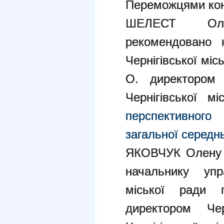
Переможцями кон
ШЕЛЕСТ Оль
рекомендовано н
Чернігівської мі
О. директором
Чернігівської мі
перспективног
загальної середнь
ЯКОВЧУК Олену 
начальнику упра
міської ради 
директором Че