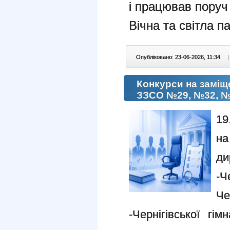
і працював поруч
Вічна та світла п
Опубліковано: 23-06-2026, 11:34
|
Конкурси на заміщ
ЗЗСО №29, №32, 
19
на
ди
-Ч
Че
-Чернігівської гім