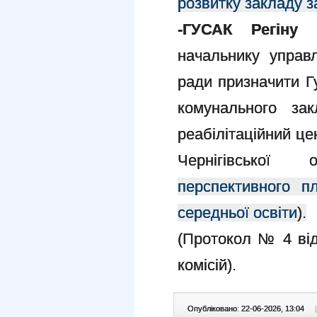
розвитку закладу з
-ГУСАК Регіну В
начальнику управлі
ради призначити Гу
комунального зак
реабілітаційний це
Чернігівської
перспективного п
середньої освіти
).
(Протокол № 4 від
комісій).
Опубліковано: 22-06-2026, 13:04
|