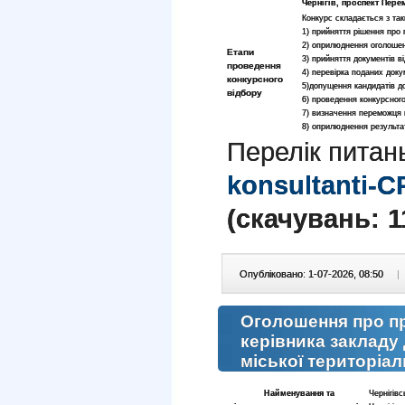
Чернігів, проспект Перемо
Конкурс складається з так
1) прийняття рішення про
2) оприлюднення оголошен
Етапи
3) прийняття документів ві
проведення
4) перевірка поданих доку
конкурсного
5)допущення кандидатів до
відбору
6) проведення конкурсного
7) визначення переможця 
8) оприлюднення результат
Перелік питан
konsultanti-C
(cкачувань: 1
Опубліковано: 1-07-2026, 08:50
|
Оголошення про п
керівника закладу 
міської територіа
Найменування та
Чернігів