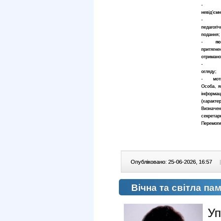
- копія
невід’єм
- копія
педагогі
подання;
-
по
притягне
отримано
- довід
огляду;
- мотива
Особа, я
інформац
(характер
Визначен
секрета
Перемоги,
Опубліковано: 25-06-2026, 16:57
|
Вічна та світла пам
Уп