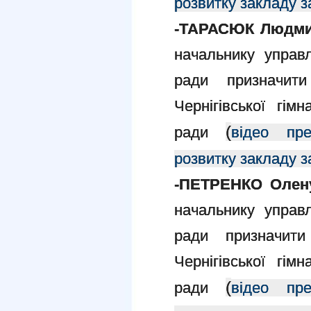
розвитку закладу з
-ТАРАСЮК Людми
начальнику управлі
ради призначит
Чернігівської гім
(
ради
відео пре
розвитку закладу з
-ПЕТРЕНКО Олену
начальнику управлі
ради призначит
Чернігівської гім
(
ради
відео пре