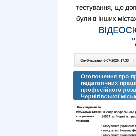
тестування, що доп
були в інших містах
ВІДЕОС
Опубліковано: 6-07-2026, 17:33
|
Оголошення про п
педагогічних прац
професійного розв
Чернігівської місь
Найменування та
місцезнаходження
«Центр професійного ро
комунальної
14027, м. Чернігів, пр
установи
• консультант, українська 
• консультант, іноземна фі
• консультант, хіміко-біоло