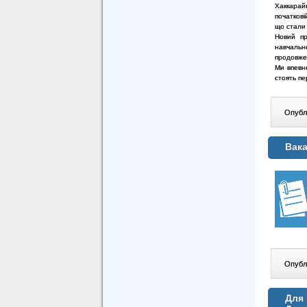
Хаккарайн
початкові
що стали
Новий пр
навчальн
продовжен
Ми впевне
стоять пе
Опублі
Вака
Опублі
Для 