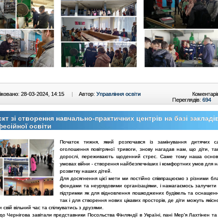
ковано: 28-03-2024, 14:15
|
Автор:
Управління освіти
Коментарі
Переглядів:
694
кт зі створення навчально-практичних центрів на базі закладі
есійної освіти
Початок тижня, який розпочався із замінування дитячих са
оголошення повітряної тривоги, знову нагадав нам, що діти, так
дорослі, переживають щоденний стрес. Саме тому наша осно
умовах війни - створення найбезпечніших і комфортних умов для 
розвитку наших дітей.
Для досягнення цієї мети ми постійно співпрацюємо з різними бл
фондами та неурядовими організаціями, і намагаємось залучити
підтримки як для відновлення пошкоджених будівель та оснащення
так і для створення нових цікавих просторів, де діти можуть якісн
 свій вільний час та спілкуватись з друзями.
до Чернігова завітали представники Посольства Фінляндії в Україні, пані Мер'я Лахтінен та