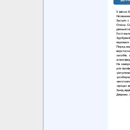
5 квітня 
Незважаюч
Зустріч з
Олена Со
діяльніст
Гості мал
Здобувач
переваги
Перед май
верстатн
засобів,
атмосферу
На заверш
усіх проф
-регулюва
-розбира
-виготовл
-процес в
Захід від
Дякуємо, 