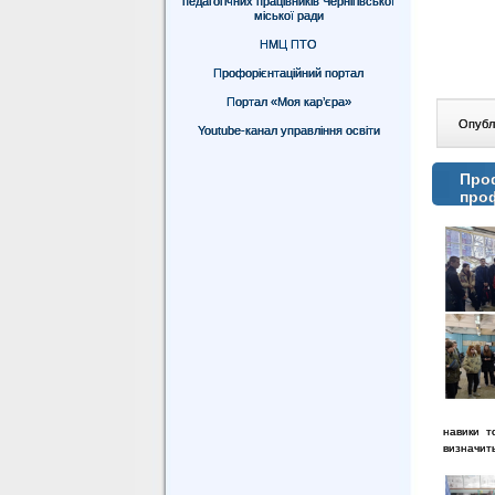
педагогічних працівників Чернігівської
міської ради
НМЦ ПТО
Профорієнтаційний портал
Портал «Моя кар’єра»
Опублі
Youtube-канал управління освіти
Проф
про
навики т
визначить