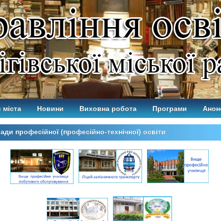
 міста
Новини
Виховна робота
Програми
Анон
ади професійної (професійно-технічної) освіти