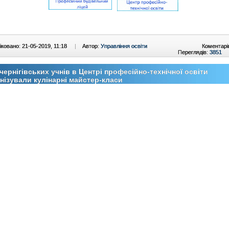
ковано: 21-05-2019, 11:18
|
Автор:
Управління освіти
Коментарі
Переглядів:
3851
чернігівських учнів в Центрі професійно-технічної освіти
нізували кулінарні майстер-класи