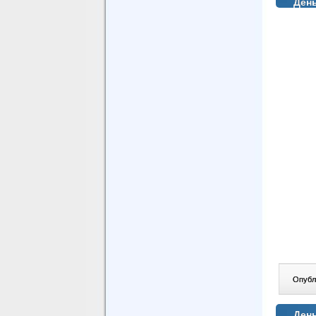
День
Опублі
День