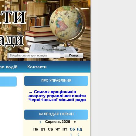
си подій
Контакти
ПРО УПРАВЛІННЯ
→ Список працівників
апарату управління освіти
Чернігівської міської ради
КАЛЕНДАР НОВИН
«
Серпень 2026 »
Пн
Вт
Ср
Чт
Пт
Сб
Нд
1
2