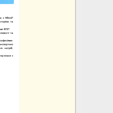
ора з НВихР
сторією та
ьке ВПУ”.
ливості та
професіями:
анспортних
я, натрій,
тер-класи з