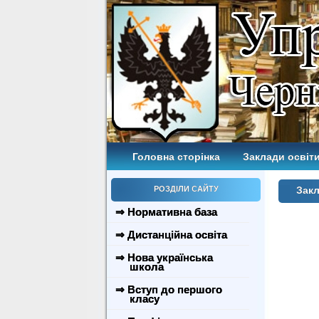
Головна сторінка
Заклади освіти
РОЗДІЛИ САЙТУ
Закл
⇒ Нормативна база
⇒ Дистанційна освіта
⇒ Нова українська
школа
⇒ Вступ до першого
класу