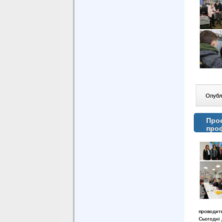
Опублі
Проє
проф
проводити
Сьогодні 