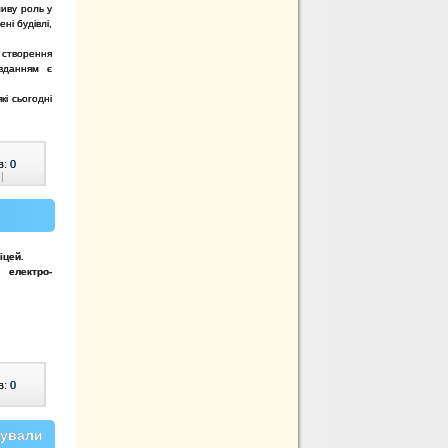
ливу роль у
ні будівлі,
 створення
авданням є
кі сьогодні
в:
0
|
іцей.
електро-
в:
0
тували