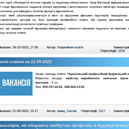
ен, щоб обговорити поточні справи та подальші спільні плани. Уряд Фінляндії відіграв важ
й стадії відновлення, надаючи значну підтримку у виготовленні технічних звітів про пошкодже
 основою для швидкого початку процесу відновлення.
оєкт, який реалізовуватиметься в місті за підтримки фінських партнерів, передбачає
о-практичних центрів на базі закладів професійної освіти. Ще одним важливим з
ня реалізації розпочатої освітньої реформи.
ні, що завдяки сильній підтримці міжнародної спільноти зможемо подолати всі виклики, я
ред галуззю освіти.
ковано: 16-10-2023, 17:30
|
Автор:
Управління освіти
Коментарі
Переглядів:
1215
нсія станом на 21.09.2023
Назва закладу освіти:
Чернігівський професійний будівельний л
Вакантна посада:
майстер виробничого навчання групи 
монтерів - 1 ст.
Тел. 093-757-26-62, 068-304-13-92.
ковано: 21-09-2023, 15:17
|
Автор:
Ірина_Гнатюк
Переглядів:
1117
|
Коментарі
школярів, які обирають майбутню професію, в будліцеї влаш