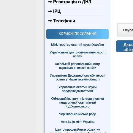
⇒ Реєстрація в ДНЗ
⇒ ІРЦ
⇒ Телефони
Опублі
КОРИСНІ ПОСИЛАННЯ
День
Міністерство освіти і науки України
абіт
Український центр оцінювання якості
освіти
Київський регіональний центр
оцінювання якості освіти
Управління Державної служби якості
освіти у Чернігівській області
Управління освіти і науки
облдержадміністрації
Обласний інститут післядипломної
педагогічної освіти імені
К.Д.Ушинського
Чернігівська міська рада
Асоціація міст України
Центр професійного розвитку