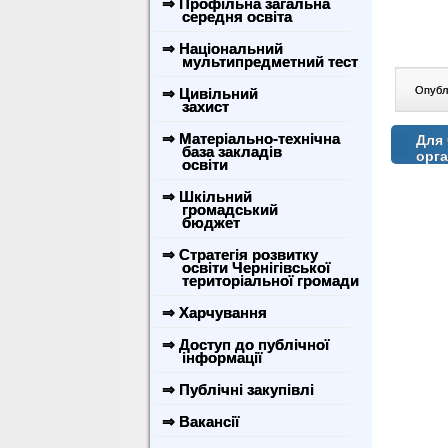
⇒ Профільна загальна
середня освіта
⇒ Національний
мультипредметний тест
Опублі
⇒ Цивільний
захист
⇒ Матеріально-технічна
Для 
база закладів
орга
освіти
⇒ Шкільний
громадський
бюджет
⇒ Стратегія розвитку
освіти Чернігівської
територіальної громади
⇒ Харчування
⇒ Доступ до публічної
інформації
⇒ Публічні закупівлі
⇒ Вакансії