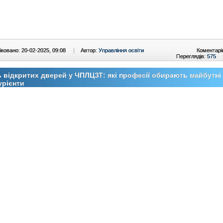
ковано: 20-02-2025, 09:08
|
Автор:
Управління освіти
Коментарі
Переглядів:
575
 відкритих дверей у ЧПЛЦЗТ: які професії обирають майбутні
урієнти