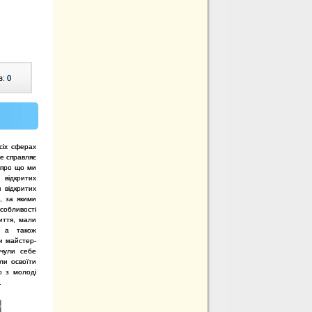
в:
0
сіх сферах
не справляє
 про що ми
відкритих
 відкритих
, за якими
особливості
иття, мали
, а також
и майстер-
дчули себе
ли освоїти
о з молоді
.