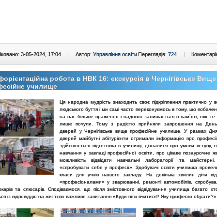
ковано: 3-05-2024, 17:04
|
Автор:
Управління освіти
Переглядів:
724
|
Коментарі
орієнтаційна робота в НВК 16: екскурсія в Чернігівське Вище
фесійне училище
Ця народна мудрість знаходить своє підкріплення практично у в
людського буття і ми самі часто переконуємось в тому, що побаче
на нас більше враження і надовго залишається в пам`яті, ніж те
лише почули. Тому з радістю прийняли запрошення на День 
дверей у Чернігівське вище професійне училище. У рамках Дня
дверей майбутні абітурієнти отримали інформацію про професії
здійснюється підготовка в училищі, дізналися про умови вступу, 
навчання у закладі професійної освіти, про цікаве позаурочне ж
можливість відвідати навчальні лабораторії та майстерні
«спробувати себе у професії». Здобувачі освіти училища провел
класи для учнів нашого закладу. На декілька хвилин діти ві
«професіоналами» у зварюванні, ремонті автомобілів, спробува
окарів та слюсарів. Сподіваємося, що після змістовного відвідування училища багато хт
ся із відповіддю на життєво важливе запитання «Куди піти вчитися? Яку професію обрати?»