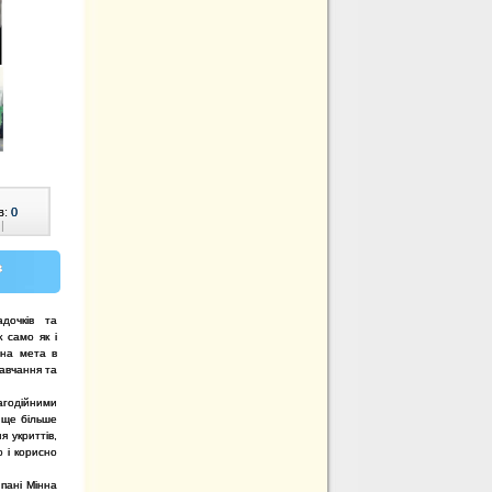
в:
0
|
в
дочків та
 само як і
вна мета в
навчання та
агодійними
 ще більше
 укриттів,
о і корисно
 пані Мінна