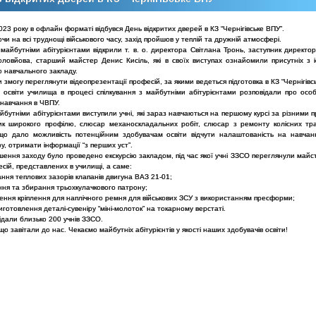
2023 року в офлайн форматі відбувся День відкритих дверей в КЗ “Чернігівське ВПУ”.
и на всі труднощі військового часу, захід пройшов у теплій та дружній атмосфері.
 майбутніми абітурієнтами відкрили т. в. о. директора Світлана Тронь, заступник директ
ловйова, старший майстер Денис Кисіль, які в своїх виступах ознайомили присутніх з і
ю навчального закладу.
и змогу переглянути відеопрезентації професій, за якими ведеться підготовка в КЗ “Чернігівс
і освіти училища в процесі спілкування з майбутніми абітурієнтами розповідали про особ
 навчання в ЧВПУ.
бутніми абітурієнтами виступили учні, які зараз навчаються на першому курсі за різними 
ик широкого профілю, слюсар механоскладальних робіт, слюсар з ремонту колісних тр
 що дало можливість потенційним здобувачам освіти відчути налаштованість на навчанн
, отримати інформації “з перших уст”.
ення заходу було проведено екскурсію закладом, під час якої учні ЗЗСО переглянули майс
есій, представлених в училищі, а саме:
ння теплових зазорів клапанів двигуна ВАЗ 21-01;
ння та збирання трьохкулачкового патрону;
ення кріплення для наплічного ремня для військових ЗСУ з використанням пресформи;
иготовлення деталі-сувеніру “міні-молоток” на токарному верстаті.
відали близько 200 учнів ЗЗСО.
що завітали до нас. Чекаємо майбутніх абітурієнтів у якості наших здобувачів освіти!