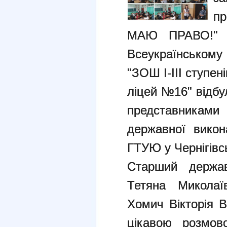
пр
МАЮ ПРАВО!" 
Всеукраїнському
"ЗОШ І-ІІІ ступен
ліцей №16" відбул
представникам
державної викон
ГТУЮ у Чернігівсь
Старший держав
Тетяна Миколаї
Хомич Вікторія В
цікавою розмов