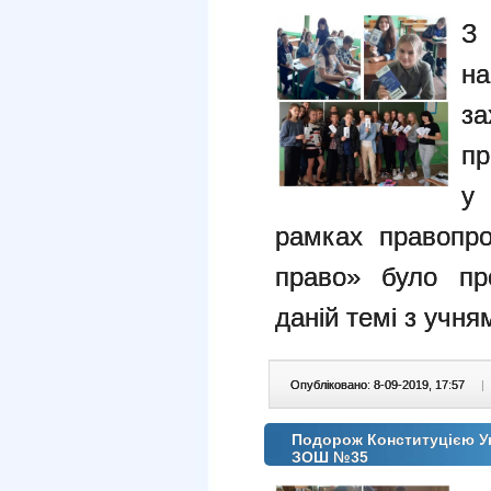
З
на
з
пр
у 
рамках правопро
право» було пр
даній темі з учня
Опубліковано: 8-09-2019, 17:57
|
Подорож Конституцією У
ЗОШ №35