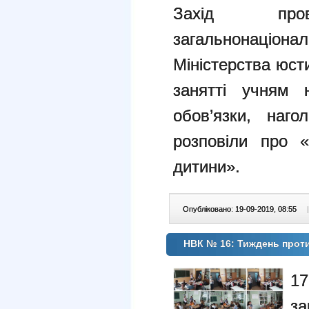
Захід пр
загальнонаціонал
Міністерства юст
занятті учням 
обов’язки, наго
розповіли про
дитини».
Опубліковано: 19-09-2019, 08:55
|
НВК № 16: Тиждень проти
17
за