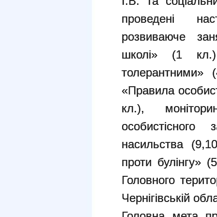
І.В. та соціаль
проведені нас
розвиваюче зан
школі» (1 кл.)
толерантними» (4
«Правила особисто
кл.), монітор
особистісного 
насильства (9,1
проти булінгу» (
Головного терито
Чернігівській об
Головна мета пр