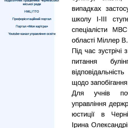
педагогічних працівників Чернігівської
міської ради
випадках застосу
НМЦ ПТО
школу І-ІІІ сту
Профорієнтаційний портал
Портал «Моя кар’єра»
спеціалісти МВ
Youtube-канал управління освіти
області Міллер В.
Під час зустрічі
питання булі
відповідальність
щодо запобігання
Для учнів поч
управління держр
юстиції в Черні
Ірина Олександрі