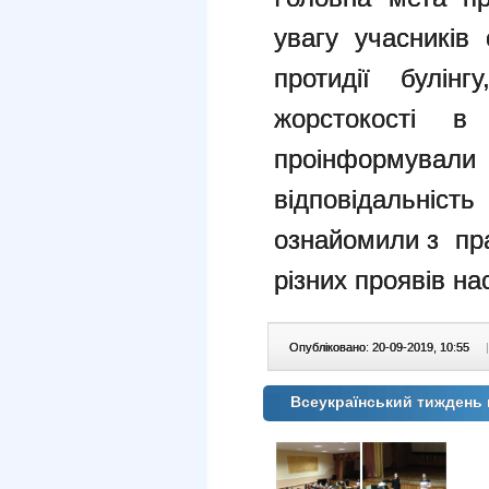
увагу учасників
протидії булінг
жорстокості в
проінформували
відповідальні
ознайомили з пра
різних проявів на
Опубліковано: 20-09-2019, 10:55
|
Всеукраїнський тиждень 
У