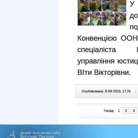
У 
до
по
Конвенцією ООН
спеціаліста Г
управління юстиці
ВІти Вікторівни.
Опубліковано: 8-09-2019, 17:25
|
Назад
1
2
3
Дизайн та розробка сайту
Веб-студія "Паутинка"