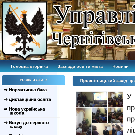
Головна сторінка
Заклади освіти міста
Новини
РОЗДІЛИ САЙТУ
Просвітницький захід про
⇒ Нормативна база
У
⇒ Дистанційна освіта
п
⇒ Нова українська
школа
пр
⇒ Вступ до першого
класу
лі