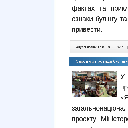
фактах та прикл
ознаки булінгу т
привести.
Опубліковано: 17-09-2019, 18:37
|
Заходи з протидії булінг
У
пр
«
загальнонаціона
проекту Міністе