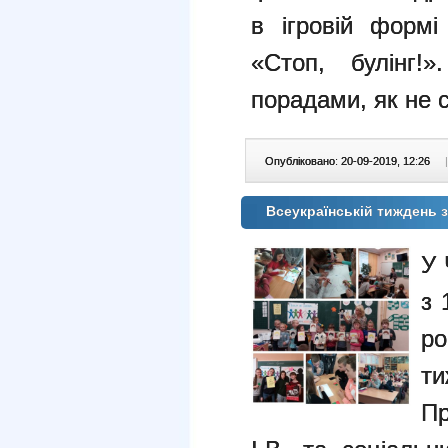
в ігровій формі
«Стоп, булінг!
порадами, як не 
Опубліковано: 20-09-2019, 12:26
|
Всеукраїнській тиждень з
У 
з 
ро
т
Пр