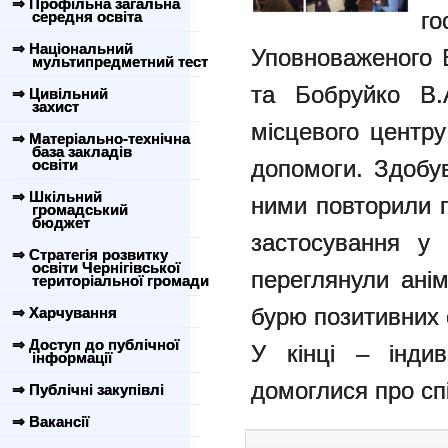
⇒ Профільна загальна
го
середня освіта
⇒ Національний
Уповноваженого 
мультипредметний тест
та Бобруйко В.А
⇒ Цивільний
захист
місцевого центру
⇒ Матеріально-технічна
база закладів
допомоги. Здобув
освіти
⇒ Шкільний
ними повторили п
громадський
бюджет
застосування у 
⇒ Стратегія розвитку
освіти Чернігівської
переглянули ані
територіальної громади
бурю позитивних 
⇒ Харчування
⇒ Доступ до публічної
У кінці – індив
інформації
домоглися про сп
⇒ Публічні закупівлі
⇒ Вакансії