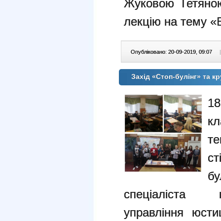
Жуковою Тетяною
лекцію на тему «Б
Опубліковано: 20-09-2019, 09:07
|
Захід «Стоп-булінг» та к
1
кл
те
ст
б
спеціаліста г
управління юсти