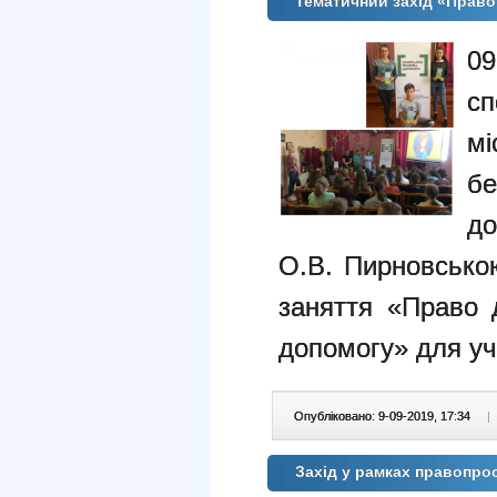
Тематичний захід «Прав
0
сп
м
бе
до
О.В. Пирновсько
заняття «Право 
допомогу» для учн
Опубліковано: 9-09-2019, 17:34
|
Захід у рамках правопро