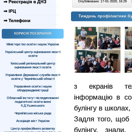
⇒ Реєстрація в ДНЗ
Опубліковано: 17-01-2020, 16:29
|
⇒ ІРЦ
Тиждень профілактики б
⇒ Телефони
КОРИСНІ ПОСИЛАННЯ
Міністерство освіти і науки України
Український центр оцінювання якості
освіти
Київський регіональний центр
оцінювання якості освіти
Управління Державної служби якості
освіти у Чернігівській області
з екранів тел
Управління освіти і науки
облдержадміністрації
інформацію в со
Обласний інститут післядипломної
педагогічної освіти імені
К.Д.Ушинського
булінгу в школах,
Чернігівська міська рада
Задля того, щоб 
Асоціація міст України
булінгу, знали,
Центр професійного розвитку