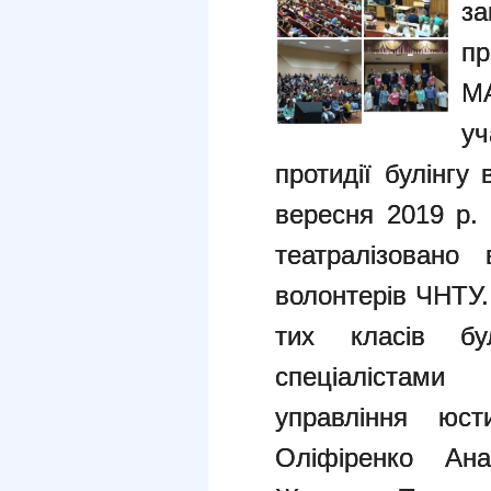
за
пр
М
уч
протидії булінгу
вересня 2019 р. 
театралізовано
волонтерів ЧНТУ.
тих класів бу
спеціалістами 
управління юсти
Оліфіренко Ана