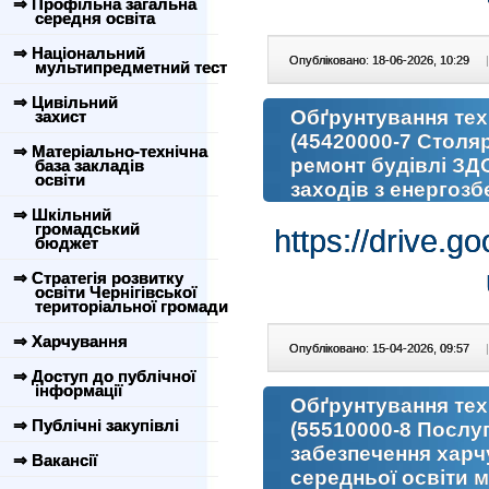
⇒ Профільна загальна
середня освіта
⇒ Національний
Опубліковано: 18-06-2026, 10:29
|
мультипредметний тест
⇒ Цивільний
Обґрунтування техн.
захист
(45420000-7 Столяр
⇒ Матеріально-технічна
ремонт будівлі ЗДО
база закладів
освіти
заходів з енергоз
⇒ Шкільний
громадський
https://drive
бюджет
⇒ Стратегія розвитку
освіти Чернігівської
територіальної громади
⇒ Харчування
Опубліковано: 15-04-2026, 09:57
|
⇒ Доступ до публічної
інформації
Обґрунтування техн.
⇒ Публічні закупівлі
(55510000-8 Послуги
забезпечення харчу
⇒ Вакансії
середньої освіти м