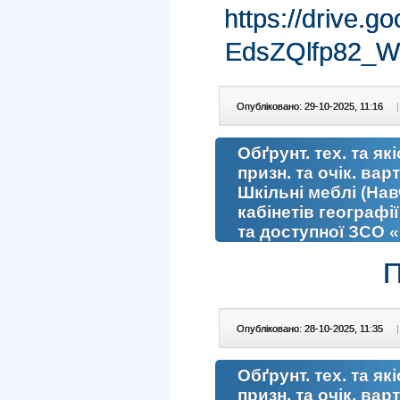
https://drive.
EdsZQlfp82_W
Опубліковано: 29-10-2025, 11:16
|
Обґрунт. тех. та як
призн. та очік. вар
Шкільні меблі (На
кабінетів географії
та доступної ЗСО 
П
Опубліковано: 28-10-2025, 11:35
|
Обґрунт. тех. та як
призн. та очік. вар