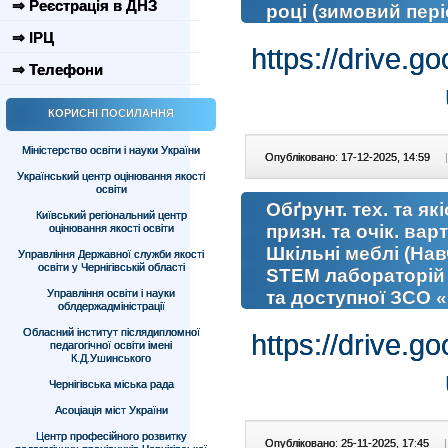
⇒ Реєстрація в ДНЗ
році (зимовий пері
⇒ ІРЦ
https://drive.
⇒ Телефони
КОРИСНІ ПОСИЛАННЯ
Міністерство освіти і науки України
Опубліковано: 17-12-2025, 14:59
|
Український центр оцінювання якості
освіти
Обґрунт. тех. та як
Київський регіональний центр
призн. та очік. вар
оцінювання якості освіти
Шкільні меблі (На
Управління Державної служби якості
освіти у Чернігівській області
STEM лабораторій 
Управління освіти і науки
та доступної ЗСО 
облдержадміністрації
Обласний інститут післядипломної
https://drive
педагогічної освіти імені
К.Д.Ушинського
Чернігівська міська рада
Асоціація міст України
Центр професійного розвитку
Опубліковано: 25-11-2025, 17:45
|