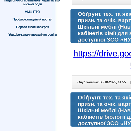
педагогічних працівників Чернігівської
міської ради
НМЦ ПТО
Обґрунт. тех. та як
призн. та очік. вар
Профорієнтаційний портал
Шкільні меблі (На
Портал «Моя кар’єра»
кабінетів хімії для
Youtube-канал управління освіти
доступної ЗСО «Н
https://drive
Опубліковано: 30-10-2025, 14:55
|
Обґрунт. тех. та як
призн. та очік. вар
Шкільні меблі (На
кабінетів біології 
доступної ЗСО «Н