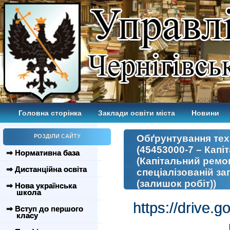
Головна сторінка
Заклади освіти міста
Новини
РОЗДІЛИ САЙТУ
Обґрунтування техн.
(45453000-7 – Капі
⇒ Нормативна база
(Капітальний ремон
⇒ Дистанційна освіта
спеціалізованій за
(залишок робіт))
⇒ Нова українська
школа
https://drive
⇒ Вступ до першого
класу