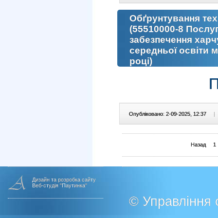
Обґрунтування техн.
(55510000-8 Послуги
забезпечення харчу
середньої освіти м
році)
П
Опубліковано: 2-09-2025, 12:37
|
Назад
1
Дизайн та розробка сайту
Веб-студія "Паутинка"
© Управління о