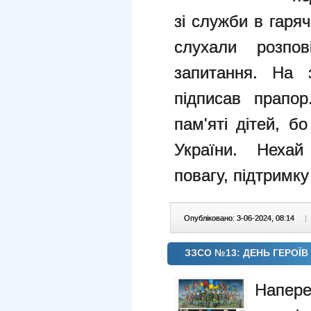
зі служби в гаря
слухали розпов
запитання. На з
підписав прапор
пам'яті дітей, 
України. Нехай
повагу, підтримк
Опубліковано: 3-06-2024, 08:14
|
ЗЗСО №13: ДЕНЬ ГЕРОЇВ
Напере