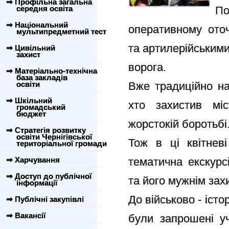
⇒ Профільна загальна
середня освіта
По
⇒ Національний
оперативному оточ
мультипредметний тест
та артилерійськими
⇒ Цивільний
захист
ворога.
⇒ Матеріально-технічна
база закладів
освіти
Вже традиційно на
⇒ Шкільний
хто захистив мі
громадський
бюджет
жорстокій боротьбі
⇒ Стратегія розвитку
освіти Чернігівської
Тож в ці квітневі
територіальної громади
⇒ Харчування
тематична екскурс
⇒ Доступ до публічної
та його мужнім зах
інформації
До військово - іст
⇒ Публічні закупівлі
⇒ Вакансії
були запрошені уч