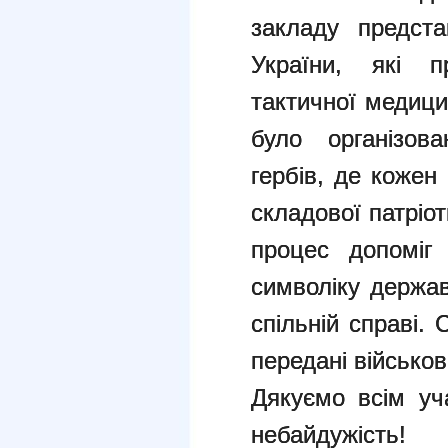
закладу предста
України, які п
тактичної медици
було організов
гербів, де кожен
складової патріо
процес допоміг
символіку держав
спільній справі.
передані військо
Дякуємо всім уч
небайдужість!