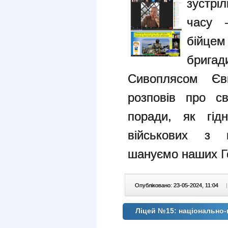
зустрі
часу 
бійце
бриг
Сивоплясом Єв
розповів про с
поради, як гід
військових з 
шануємо наших Г
Опубліковано: 23-05-2024, 11:04
|
Ліцей №15: національно-