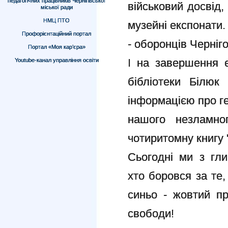
педагогічних працівників Чернігівської
військовий досвід,
міської ради
НМЦ ПТО
музейні експонати. 
Профорієнтаційний портал
- оборонців Черніг
Портал «Моя кар’єра»
І на завершення е
Youtube-канал управління освіти
бібліотеки Білюк
інформацією про ге
нашого незламно
чотиритомну книгу "
Сьогодні ми з гл
хто боровся за те
синьо - жовтий п
свободи!