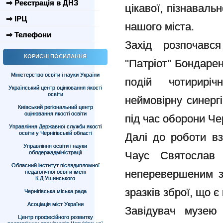
⇒ Реєстрація в ДНЗ
цікавої, пізнавальн
⇒ ІРЦ
нашого міста.
⇒ Телефони
Захід розпочався
КОРИСНІ ПОСИЛАННЯ
"Патріот" Бондарен
Міністерство освіти і науки України
подій чотирирі
Український центр оцінювання якості
освіти
неймовірну синергі
Київський регіональний центр
оцінювання якості освіти
під час оборони Че
Управління Державної служби якості
освіти у Чернігівській області
Далі до роботи в
Управління освіти і науки
облдержадміністрації
Чаус Святослав 
Обласний інститут післядипломної
неперевершеним з
педагогічної освіти імені
К.Д.Ушинського
зразків зброї, що є 
Чернігівська міська рада
Асоціація міст України
Завідувач музею
Центр професійного розвитку