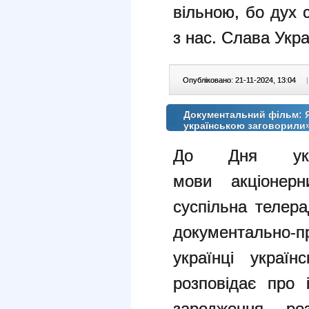
вільною, бо дух 
з нас. Слава Укра
Опубліковано: 21-11-2024, 13:04
|
Документальний фільм: Як
українською заговорили
До Дня укра
мови
акціонер
суспільна телера
документально
українці украї
розповідає про 
зародження, ро