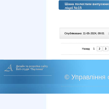
Шана полеглим випускник
ліцеї №15
Опубліковано: 11-05-2024, 09:01
|
Назад
1
2
3
Дизайн та розробка сайту
Веб-студія "Паутинка"
© Управління о