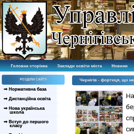
Головна сторінка
Заклади освіти міста
Новини
РОЗДІЛИ САЙТУ
Чернігів - фортеця, що н
⇒ Нормативна база
На
⇒ Дистанційна освіта
бе
⇒ Нова українська
школа
сп
⇒ Вступ до першого
класу
си