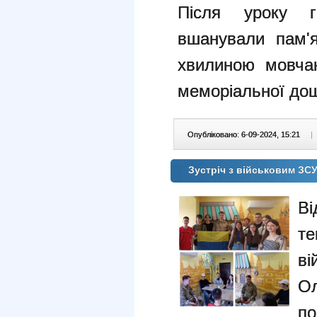
Після уроку г
вшанували пам'
хвилиною мовчан
меморіальної до
Опубліковано: 6-09-2024, 15:21
|
Зустріч з військовим ЗС
Ві
те
в
Ол
по