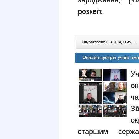
розквіт.
Опубліковано: 1-11-2024, 11:45
|
Онлайн-зустріч учнів гі
Уч
он
ч
Зб
о
старшим серж