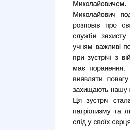
Миколайовичем
Миколайович под
розповів про св
служби захисту
учням важливі по
при зустрічі з в
має поранення. 
виявляти повагу
захищають нашу к
Ця зустріч стал
патріотизму та 
слід у своїх серц